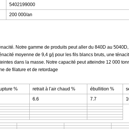
5402199000
200 000/an
ténacité. Notre gamme de produits peut aller du 840D au 5040D,
ténacité moyenne de 9,4 g/j pour les fils blancs bruts, une téna
urs teintes dans la masse. Notre capacité peut atteindre 12 000 ton
e de filature et de retordage
rupture %
retrait à l'air chaud %
ébullition %
s
6.6
7.7
1