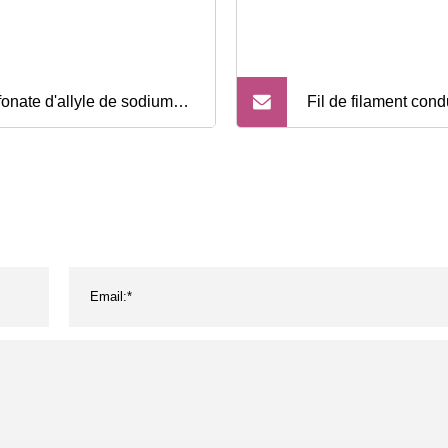
fonate d'allyle de sodium
Fil de filament con
S) comme 3ème
fibre de carbone de
omère de fibre acrylique
chaude pour anti
CAS : 2495