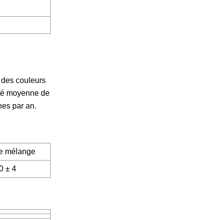
 des couleurs
cité moyenne de
nes par an.
e mélange
0 ± 4