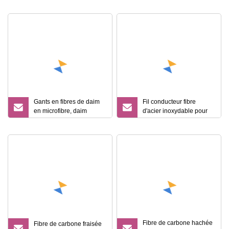
pour gants, E
gants, E
Gants en fibres de daim
Fil conducteur fibre
en microfibre, daim
d'acier inoxydable pour
conducteur pour gants, E
gants tactiles de
téléphone
Fibre de carbone hachée
Fibre de carbone fraisée