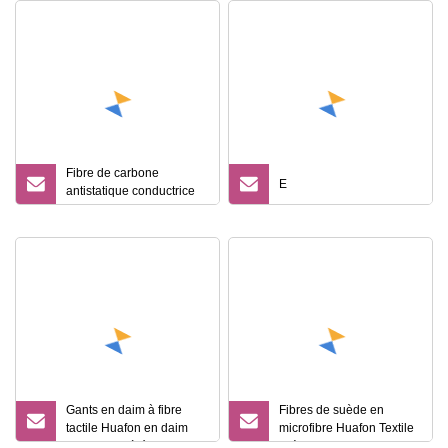
Fibre de carbone
E
antistatique conductrice
en fibre de carbone
modifiée en nylon
Gants en daim à fibre
Fibres de suède en
tactile Huafon en daim
microfibre Huafon Textile
conducteur à écran tactile
suède conducteur pour