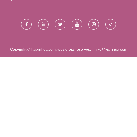
SPÉCIAL PLASTIQUE
NOUVEAU MATÉRIEL
TECHNOLOGIE CO., LTD.
Copyright © fr.yjxinhua.com, tous droits réservés.
mike@yjxinhua.com