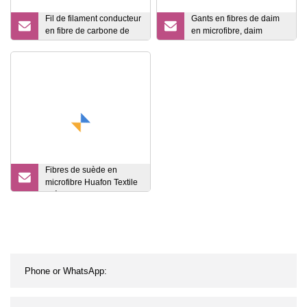
Fil de filament conducteur
Gants en fibres de daim
en fibre de carbone de
en microfibre, daim
vente chaude pour anti
conducteur pour gants, E
Fibres de suède en
microfibre Huafon Textile
suède conducteur pour
gants, E