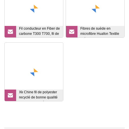
Fil conducteur en Fiber de
Fibres de suède en
carbone T300 T700, fil de
microfibre Huafon Textile
Fiber de carbone 12K 1K
suède conducteur pour
48K 3K 12K 24K, fil de
gants, E
Fiber de carbone haute
résistance pour pultrusion
Xk Chine fil de polyester
recyclé de bonne qualité
argent antibactérien pour
tissu médical et sous-
vêtements