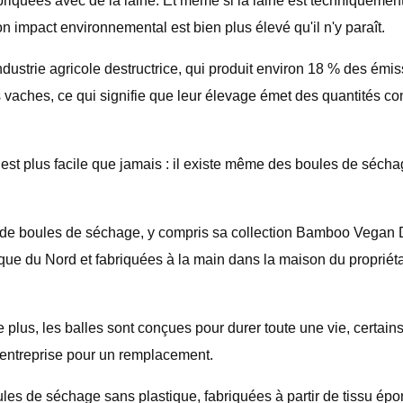
riquées avec de la laine. Et même si la laine est techniquemen
 impact environnemental est bien plus élevé qu'il n'y paraît.
industrie agricole destructrice, qui produit environ 18 % des émi
 vaches, ce qui signifie que leur élevage émet des quantités c
 est plus facile que jamais : il existe même des boules de sécha
s de boules de séchage, y compris sa collection Bamboo Vegan D
 du Nord et fabriquées à la main dans la maison du propriétai
e plus, les balles sont conçues pour durer toute une vie, certai
l'entreprise pour un remplacement.
les de séchage sans plastique, fabriquées à partir de tissu ép