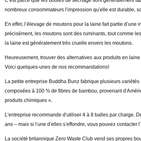
C'est parce que les boules de séchage sont généralement fab
nombreux consommateurs l'impression qu'elle est durable, son
En effet, l’élevage de moutons pour la laine fait partie d’une 
précisément, les moutons sont des ruminants, tout comme les
la laine est généralement très cruelle envers les moutons.
Heureusement, trouver des alternatives aux produits en laine
Voici quelques-unes de nos recommandations!
La petite entreprise Buddha Bunz fabrique plusieurs variété
composées à 100 % de fibres de bambou, provenant d'Amérique
produits chimiques ».
L'entreprise recommande d'utiliser 4 à 8 balles par charge. D
ans – mais si l'une d'elles s'effondre, vous pouvez contacter 
La société britannique Zero Waste Club vend ses propres bou