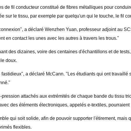
e fil conducteur constitué de fibres métalliques pour conduire 
e sur le tissu, par exemple par quelqu'un qui le touche, le fil con
a connexion", a déclaré Wenzhen Yuan, professeur adjoint au SCS
nt en contact les unes avec les autres à travers les trous."
t des dizaines, voire des centaines d'échantillons et de tests, 
ile doux.
fastidieux", a déclaré McCann. "Les étudiants qui ont travaillé 
nné."
ns-pression attachés aux extrémités de chaque bande du tissu tri
avec des éléments électroniques, appelés e-textiles, pourraient 
ui soit solide, afin de pouvoir supporter l'étirement, mais qui n
primés flexibles.