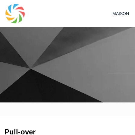
MAISON
Pull-over