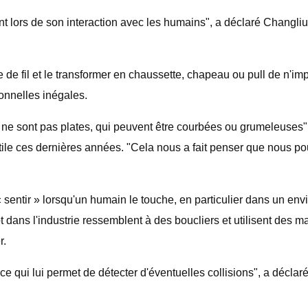
ent lors de son interaction avec les humains", a déclaré Changliu
de fil et le transformer en chaussette, chapeau ou pull de n'impo
onnelles inégales.
ui ne sont pas plates, qui peuvent être courbées ou grumeleuse
xtile ces dernières années. "Cela nous a fait penser que nous p
 à « sentir » lorsqu'un humain le touche, en particulier dans un en
 dans l'industrie ressemblent à des boucliers et utilisent des ma
r.
e qui lui permet de détecter d'éventuelles collisions", a déclaré